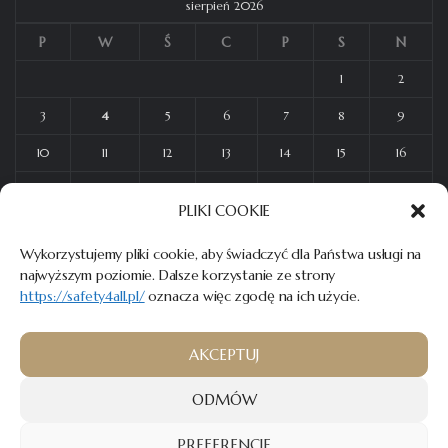
sierpień 2026
P
W
Ś
C
P
S
N
1
2
3
4
5
6
7
8
9
10
11
12
13
14
15
16
17
18
19
20
21
22
23
PLIKI COOKIE
24
25
26
27
28
29
30
Wykorzystujemy pliki cookie, aby świadczyć dla Państwa usługi na
31
najwyższym poziomie. Dalsze korzystanie ze strony
https://safety4all.pl/
oznacza więc zgodę na ich użycie.
AKCEPTUJ
© 2023
SAFETY4ALL
– Wszelkie prawa zastrzeżone.
ODMÓW
Twórca strony:
MATEUSZ ŚWIST (MŚ)
PREFERENCJE