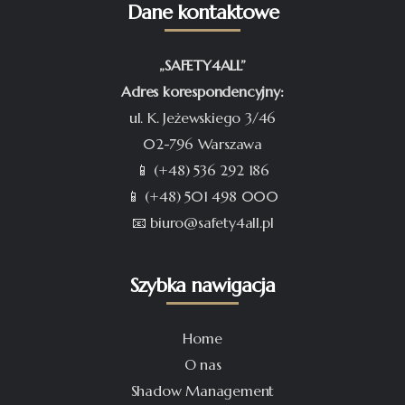
Dane kontaktowe
„SAFETY4ALL”
Adres korespondencyjny:
ul. K. Jeżewskiego 3/46
02-796 Warszawa
📱 (+48) 536 292 186
📱 (+48) 501 498 000
📧 biuro@safety4all.pl
Szybka nawigacja
Home
O nas
Shadow Management