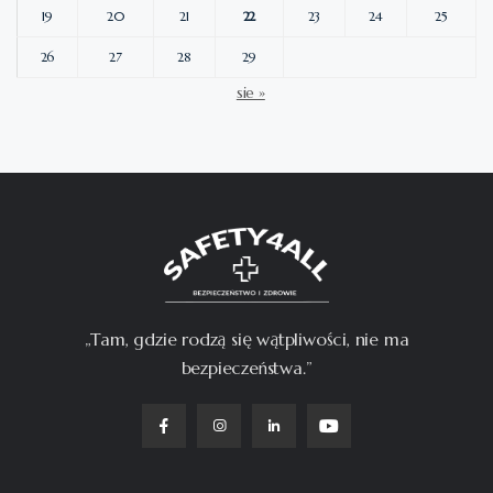
19
20
21
22
23
24
25
26
27
28
29
sie »
„Tam, gdzie rodzą się wątpliwości, nie ma
bezpieczeństwa.”