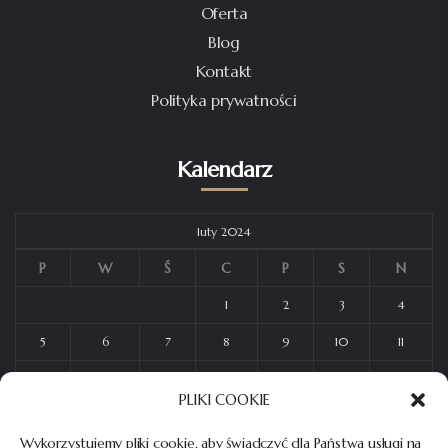
Oferta
Blog
Kontakt
Polityka prywatności
Kalendarz
luty 2024
P
W
Ś
C
P
S
N
1
2
3
4
5
6
7
8
9
10
11
12
13
14
15
16
17
18
PLIKI COOKIE
19
20
21
22
23
24
25
Wykorzystujemy pliki cookie, aby świadczyć dla Państwa usługi na