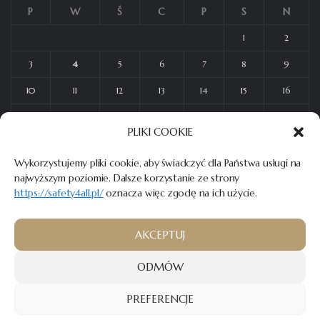
P
W
Ś
C
P
S
N
1
2
3
4
5
6
7
8
9
10
11
12
13
14
15
16
17
18
19
20
21
22
23
PLIKI COOKIE
24
25
26
27
28
29
30
Wykorzystujemy pliki cookie, aby świadczyć dla Państwa usługi na
31
najwyższym poziomie. Dalsze korzystanie ze strony
https://safety4all.pl/
oznacza więc zgodę na ich użycie.
AKCEPTUJ
© 2023
SAFETY4ALL
– Wszelkie prawa zastrzeżone.
ODMÓW
Twórca strony:
MATEUSZ ŚWIST (MŚ)
PREFERENCJE
Home
O mnie
Oferta
Blog
Kontakt