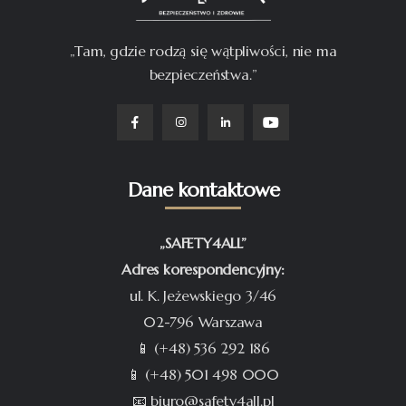
„Tam, gdzie rodzą się wątpliwości, nie ma
bezpieczeństwa.”
Dane kontaktowe
„SAFETY4ALL”
Adres korespondencyjny:
ul. K. Jeżewskiego 3/46
02-796 Warszawa
📱 (+48) 536 292 186
📱 (+48) 501 498 000
📧 biuro@safety4all.pl