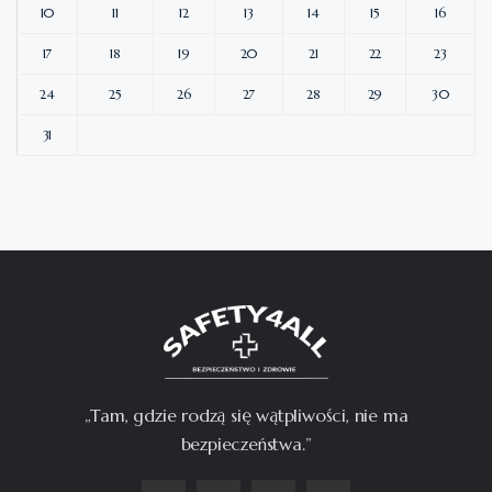
10
11
12
13
14
15
16
17
18
19
20
21
22
23
24
25
26
27
28
29
30
31
„Tam, gdzie rodzą się wątpliwości, nie ma
bezpieczeństwa.”