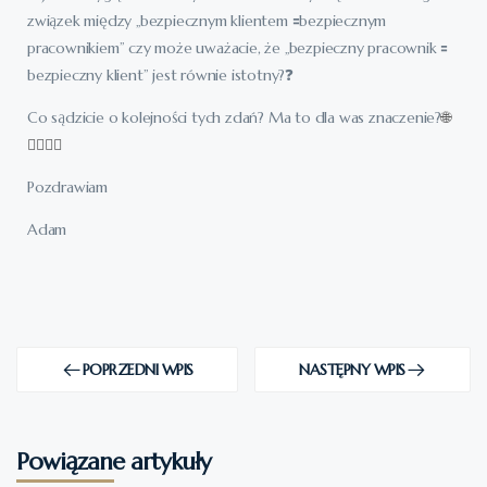
związek między „bezpiecznym klientem 🟰bezpiecznym
pracownikiem” czy może uważacie, że „bezpieczny pracownik 🟰
bezpieczny klient” jest równie istotny?❓
Co sądzicie o kolejności tych zdań? Ma to dla was znaczenie?
🌐
👩‍⚕️👨‍⚕️
Pozdrawiam
Adam
POPRZEDNI WPIS
NASTĘPNY WPIS
Powiązane artykuły