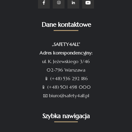
Dane kontaktowe
„SAFETY4ALL”
Adres korespondencyjny:
ul. K. Jeżewskiego 3/46
02-796 Warszawa
📱 (+48) 536 292 186
📱 (+48) 501 498 000
📧 biuro@safety4all.pl
Szybka nawigacja